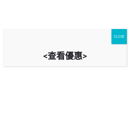
CLOSE
<查看優惠>
美景花園停車場 Mayfair Gardens
Car Park
時租