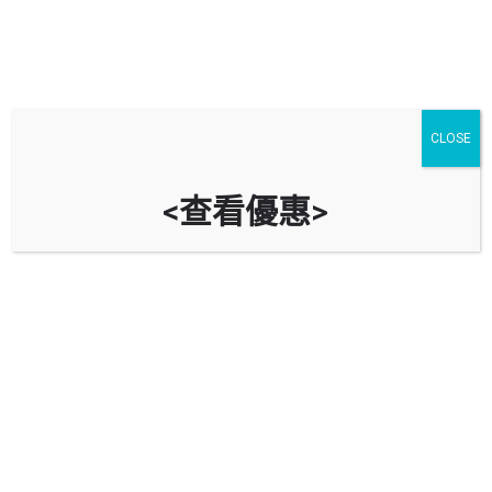
CLOSE
<查看優惠>
華盛工業大廈停車場 Wah Shing
Industrial Building Car Park
時租