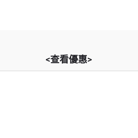
arrow_drop_down
首頁
停車場
充電站
汽車服務
油站
汽車攻略
<查看優惠>
 Chung
rk