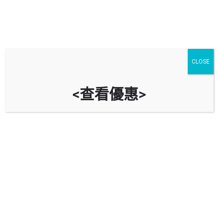
CLOSE
<查看優惠>
Shell 蜆殼 (塘尾道)
九龍旺角道 2 號 （塘尾道交界）
立即致電
油站資料
導航到油站
回報錯誤