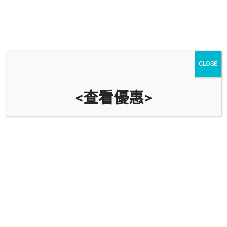
CLOSE
<查看優惠>
Shell 蜆殼 (新墟)
新界屯門新墟新德街3號
立即致電
油站資料
導航到油站
回報錯誤