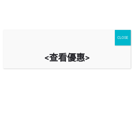
CLOSE
<查看優惠>
Shell 蜆殼 (通菜街)
九龍旺角界限街 48-50 號 （通菜街交界）
立即致電
油站資料
導航到油站
回報錯誤