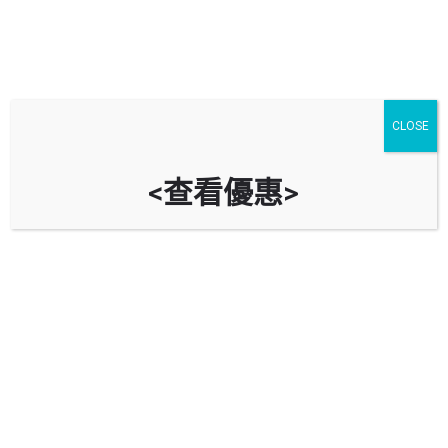
CLOSE
<查看優惠>
F區停車場 (西九文化區停車場)
West Kowloon Cultural District
Zone F Car Park