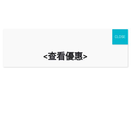
CLOSE
<查看優惠>
采葉庭停車場 The Parcville Car
Park
時租