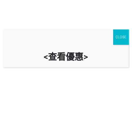
CLOSE
<查看優惠>
長安邨停車場 (一期) Cheung On
Estate Car Park (Phase 1)
時租
立即致電