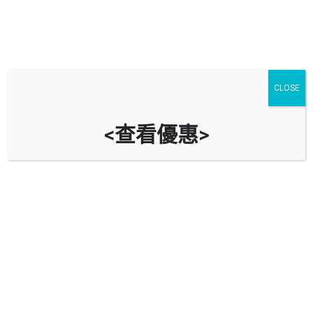
CLOSE
<查看優惠>
陽光中心停車場 Sunlight Tower
Car Park
時租