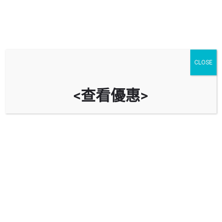
CLOSE
<查看優惠>
養和醫院停車場 HK Sanatorium &
Hospital Car Park
時租
立即致電