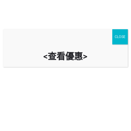
CLOSE
<查看優惠>
香港中文大學停車場 The Chinese
University of Hong Kong Car Park
時租