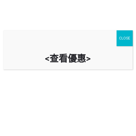
CLOSE
<查看優惠>
鴻泰工業大廈停車場 Hung Tai
Industrial Building Car Park
時租