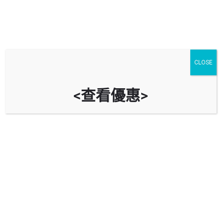
CLOSE
<查看優惠>
鵬程苑停車場 Pang Ching Court
Car Park
時租
立即致電