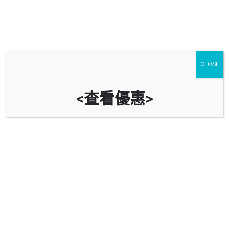
CLOSE
<查看優惠>
Caltex 加德士 (窩打老道站)
窩打老道 (近培正道)
立即致電
油站資料
導航到油站
回報錯誤