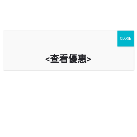
CLOSE
<查看優惠>
ESSO 埃克森 (成和道)
香港成和道50號（警局側）
立即致電
油站資料
導航到油站
回報錯誤