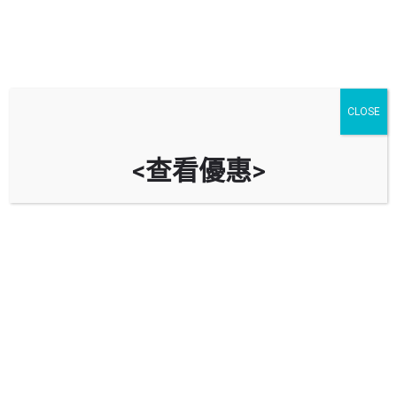
CLOSE
<查看優惠>
ESSO 埃克森 (葵涌)
新界青山道99號（近華景山莊）
立即致電
油站資料
導航到油站
回報錯誤