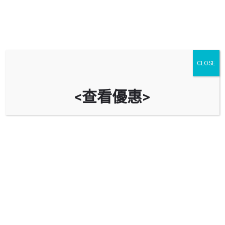
CLOSE
<查看優惠>
ESSO 埃克森 (赤柱)
香港赤柱村道34號
立即致電
油站資料
導航到油站
回報錯誤