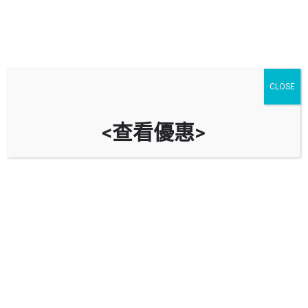
CLOSE
<查看優惠>
ESSO 埃克森 (青衣北)
新界青衣西路183號（近北橋迴旋處）
立即致電
油站資料
導航到油站
回報錯誤