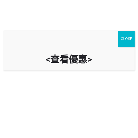
標籤:
萬國殯儀館
CLOSE
<查看優惠>
6 月
10