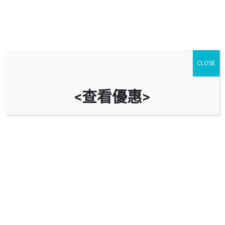
停車場
汽車服務
油站
CLOSE
中環
進階搜尋
<查看優惠>
arrow_backward
arrow_forward
Showing
16
results
$
23
天星碼頭停車場 Star Ferry Car Park
香港中環愛丁堡廣場9號