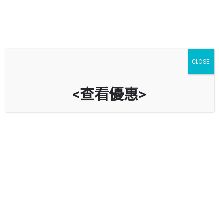
停車場
汽車服務
油站
CLOSE
北角
進階搜尋
<查看優惠>
arrow_backward
arrow_forward
Showing
21
results
$
25
電氣道148號停車場 148 Electric Road Car
Park
香港北角電氣道148號