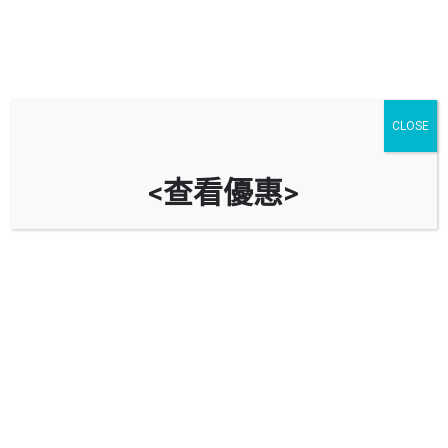
停車場
汽車服務
油站
CLOSE
大埔
進階搜尋
<查看優惠>
arrow_backward
arrow_forward
Showing
41
results
$
5
大埔工業邨大盛街露天停車場
新界大埔大盛街