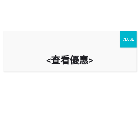
停車場
汽車服務
油站
CLOSE
油麻地
進階搜尋
<查看優惠>
arrow_backward
arrow_forward
Showing
5
results
$
30
伊利沙伯醫院停車場 Queen Elizabeth
Hospital Car Park
九龍油麻地加士居道30號