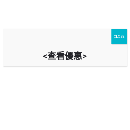
停車場
汽車服務
油站
CLOSE
淺水灣
進階搜尋
<查看優惠>
arrow_backward
arrow_forward
Showing
4
results
$
25
The Pulse Car Park
香港淺水灣海灘道28號