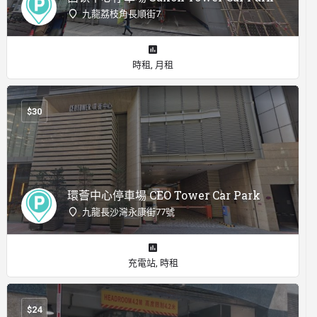
九龍荔枝角長順街7
時租, 月租
$
30
環薈中心停車場 CEO Tower Car Park
九龍長沙灣永康街77號
充電站, 時租
$
24