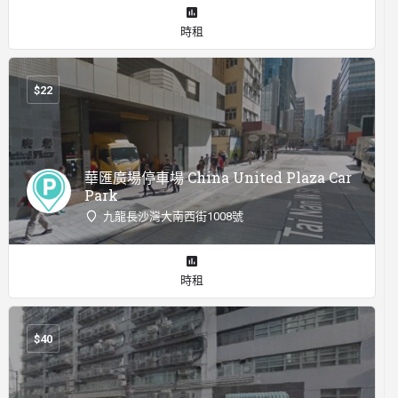
時租
$
22
華匯廣場停車場 China United Plaza Car
Park
九龍長沙灣大南西街1008號
時租
$
40