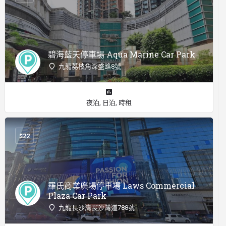
碧海藍天停車場 Aqua Marine Car Park
九龍荔枝角深盛路8號
夜泊, 日泊, 時租
$
22
羅氏商業廣場停車場 Laws Commercial
Plaza Car Park
九龍長沙灣長沙灣道788號