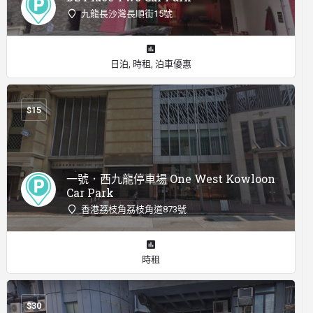
九龍長沙灣長順街15號
日泊, 時租, 泊車優惠
$
15
一號．西九龍停車場 One West Kowloon
Car Park
香港荔枝角荔枝角道873號
時租
$
30