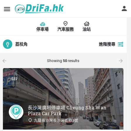
停車場
汽車服務
油站
荔枝角
進階搜尋
arrow_backward
arrow_forward
Showing
50
results
$
22
長沙灣廣場停車場 Cheung Sha Wan
Plaza Car Park
九龍長沙灣長沙灣道833號