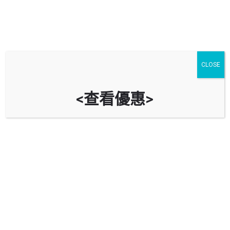
停車場
汽車服務
油站
CLOSE
藍田
進階搜尋
<查看優惠>
arrow_backward
arrow_forward
Showing
15
results
$
21
康逸苑停車場 Hong Yat Court Car Park
九龍藍田德田街1號