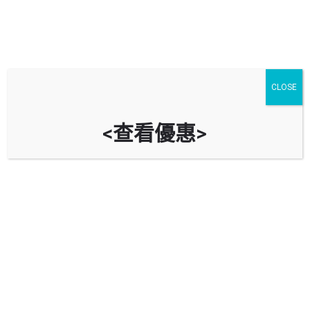
停車場
汽車服務
油站
CLOSE
西貢
進階搜尋
<查看優惠>
arrow_backward
arrow_forward
Showing
17
results
銀線灣廣場停車場 Silverstrand Mart Car
Park
新界清水灣銀岬路2號