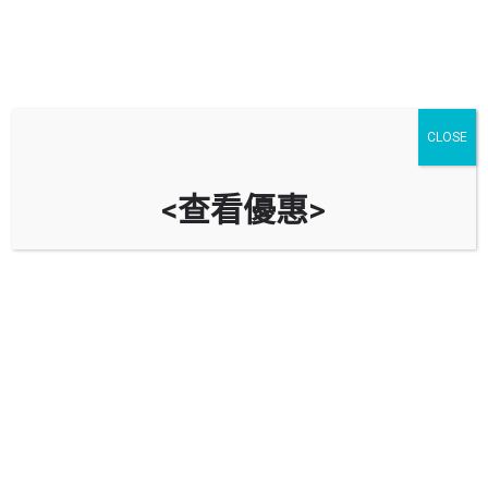
停車場
汽車服務
油站
CLOSE
汽車美容
進階搜尋
<查看優惠>
arrow_backward
arrow_forward
Showing
50
results out of
58
OPEN
俊傑汽車服務 Homa Auto Service
香港九龍牛頭角定安街55號地下
91333356
香港九龍牛頭角定安街55號