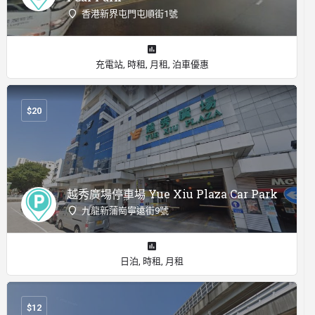
香港新界屯門屯順街1號
充電站, 時租, 月租, 泊車優惠
$
20
越秀廣場停車場 Yue Xiu Plaza Car Park
九龍新蒲崗寧遠街9號
日泊, 時租, 月租
$
12