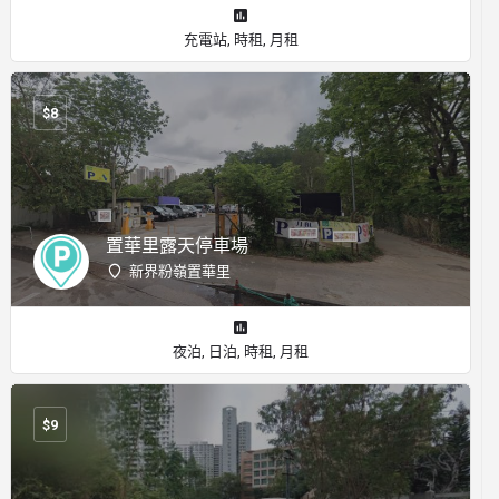
充電站, 時租, 月租
$
8
置華里露天停車場
新界粉嶺置華里
夜泊, 日泊, 時租, 月租
$
9