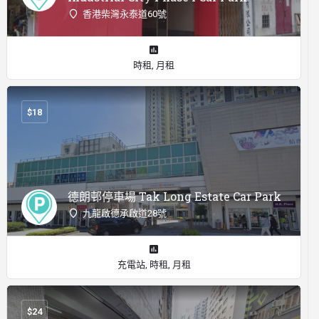
香港柴灣永泰道60號
時租, 月租
$
18
德朗邨停車場 Tak Long Estate Car Park
九龍啟德承啟道28號
充電站, 時租, 月租
$
24