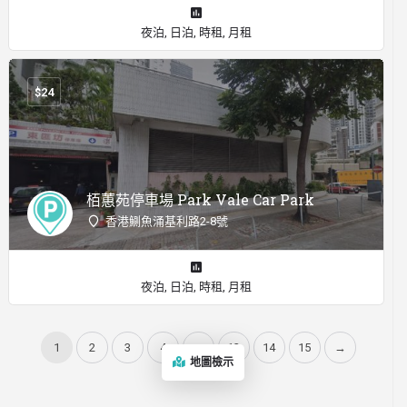
夜泊, 日泊, 時租, 月租
$
24
栢蕙苑停車場 Park Vale Car Park
香港鰂魚涌基利路2-8號
夜泊, 日泊, 時租, 月租
1
2
3
4
...
13
14
15
→
地圖檢示