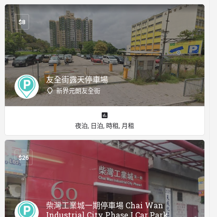
$
8
友全街露天停車場
新界元朗友全街
夜泊, 日泊, 時租, 月租
$
26
柴灣工業城一期停車場 Chai Wan
Industrial City Phase I Car Park