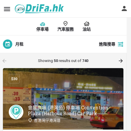
停車場
汽車服務
油站
月租
進階搜尋
arrow_backward
arrow_forward
Showing
50
results out of
740
$
30
會展廣場 (港灣道) 停車場 Convention
Plaza (Harbour Road) Car Park
香港灣仔港灣道