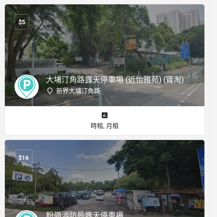
$
5
大埔汀角路露天停車場 (近怡雅苑) (寶淘)
新界大埔汀角路
時租, 月租
$
16
粉嶺消防局露天停車場