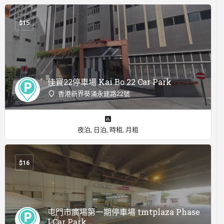
$
15
佳寶22停車場 Kai Bo 22 Car Park
香港新界葵涌永建路22號
夜泊, 日泊, 時租, 月租
$
16
屯門市廣場第一期停車場 tmtplaza Phase
I Car Park