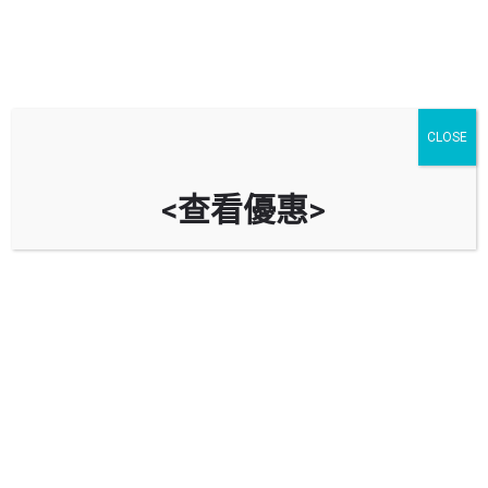
浴屏款式、配搭及價錢全攻略
CLOSE
其他文章
10 月
16
Share post
<查看優惠>