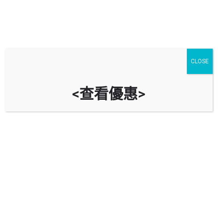
CLOSE
<查看優惠>
元朗媽廟路露天停車場 Yuen Long
Ma Miu Road Car Park
時租
立即致電