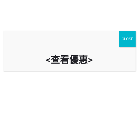
CLOSE
<查看優惠>
創新中心停車場 InnoCentre Car
Park
時租