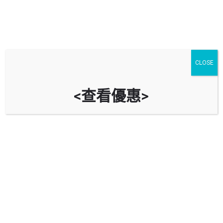
CLOSE
<查看優惠>
合群汽車用品公司 HOP KWAN
CAR SUPPLY CO.
新界上水新成路2E及91號地下
立即致電
資料
評價
0
Bookmark
分享
回報錯誤