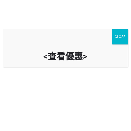
CLOSE
<查看優惠>
坪石邨停車場 Ping Shek Estate
Car Park
時租