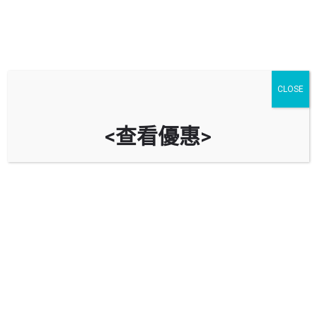
CLOSE
<查看優惠>
天盛苑停車場 Tin Shing Court Car
Park (天盛商場停車場 Tin Shing
Shopping Centre Car Park)