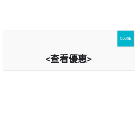
CLOSE
<查看優惠>
好兆年行停車場 Austin Tower Car
Park
時租
立即致電