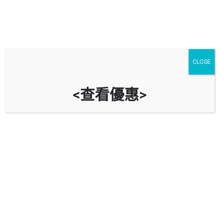
CLOSE
<查看優惠>
尚翠苑停車場 Sheung Chui Court
Car Park
時租
立即致電