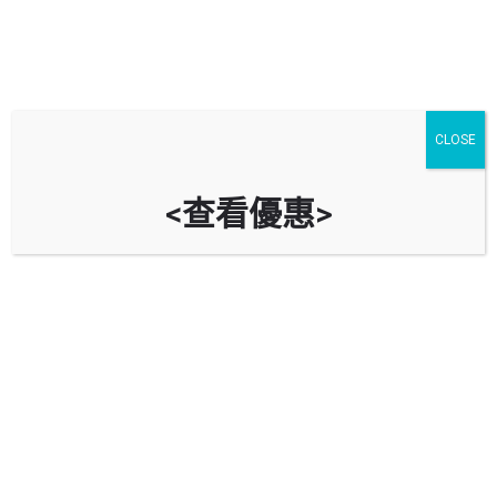
CLOSE
<查看優惠>
栢蕙苑停車場 Park Vale Car Park
時租
$
24