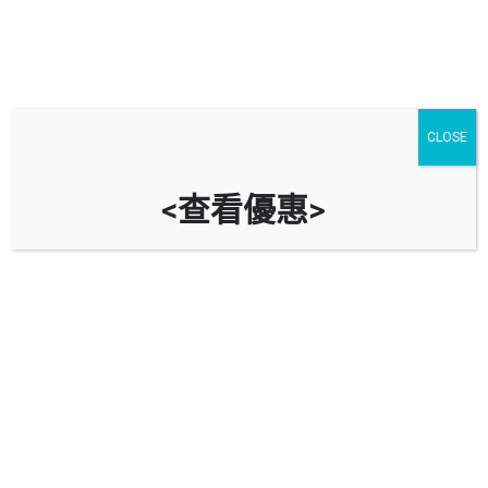
CLOSE
<查看優惠>
模範邨停車場 Model Housing
Estate Car Park
時租