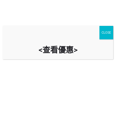
CLOSE
<查看優惠>
沙田政府合署停車場 Sha Tin
Government Offices Car Park
時租