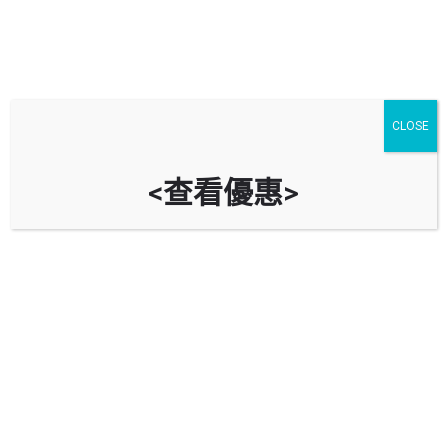
CLOSE
<查看優惠>
沙田牛皮沙街露天停車場
時租
$
13