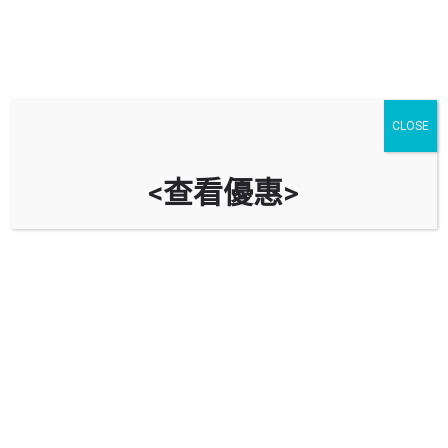
CLOSE
<查看優惠>
洪平路露天停車場 ( 誠德停車場 )
時租
$
8