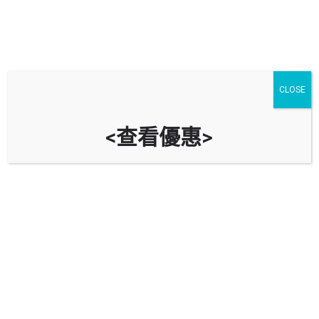
CLOSE
<查看優惠>
灣景廣場停車場 Skyline Plaza Car
Park
時租
立即致電