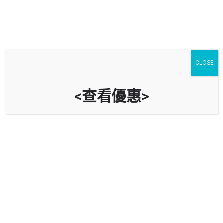
CLOSE
<查看優惠>
灣景花園停車場 Bayview Garden
Car Park
時租