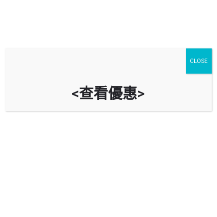
CLOSE
<查看優惠>
石硤尾邨停車場 Shek Kip Mei
Estate Car Park
時租