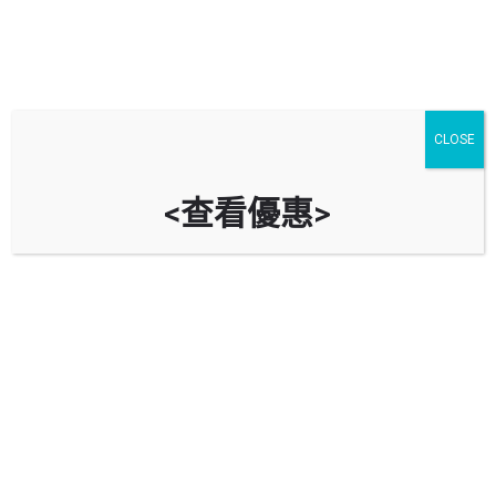
CLOSE
<查看優惠>
碧湖花園停車場 Avon Park Car
Park (碧湖商場 Avon Mall)
時租