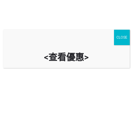
CLOSE
<查看優惠>
紅磡曲街露天停車場
時租
立即致電
$
25