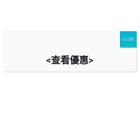
CLOSE
<查看優惠>
美東邨停車場 Mei Tung Estate Car
Park
時租