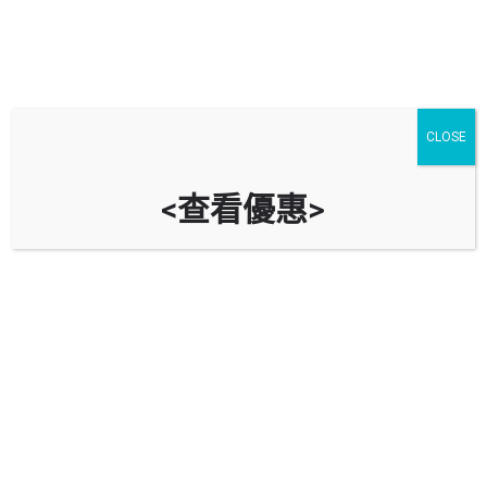
CLOSE
<查看優惠>
興民邨停車場 Hing Man Estate Car
Park
時租